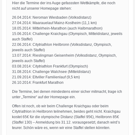
Hier die Termine der ins Auge gefasssten Wettkämpfe, die noch
nicht auf unserer Homepage stehen:
26.04.2014: Neroman Wiesbaden (Volksdistanz)
27.04.2014: Maarauelauf Mainz-Kostheim (11,1 km)
18.05.2014: Mittelrhein-Marathon (auch Halbmarathon)
15.06.2014: Challenge Kraichgau (Olympisch, Mitteldistanz, jeweils
auch Staffel)
22.06.2014: Citytriathlon Heilbronn (Volksdistanz, Olympisch,
jeweils auch Staffel)
13.07.2014: Rieslingman Geisenheim (Volksdistanz, Olympisch,
jeweils auch Staffel)
03.08.2014: Citytriathlon Frankfurt (Olympisch)
31.08.2014: Challenge Walchsee (Mitteldistanz)
21.09.2014: Eltviller Familienlauf (9,5 km)
26.10.2014: Frankfurt Marathon
Die Termine, bei denen mindestens einer sicher mitmacht, trage ich
unter „Termine“ auf der Homepage ein.
Offen ist noch, ob wir beim Challenge Kraichgau oder beim
Citytriathlon in Heilbronn teilnehmen, beides geht nicht. Kraichgau
kostet 65€ für die olympische Distanz (Staffel 95€), Heilbronn 85€
(Staffel 130) – Anmeldung bis 31.12. vorausgesetzt, danach wird’s
teurer. Schön wäre es, wenn wir eine Staffel stellen könnten.